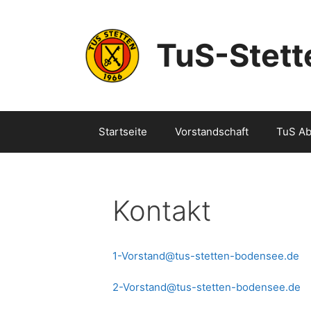
Zum
Inhalt
springen
TuS-Stet
Startseite
Vorstandschaft
TuS Ab
Kontakt
1-Vorstand@tus-stetten-bodensee.de
2-Vorstand@tus-stetten-bodensee.de