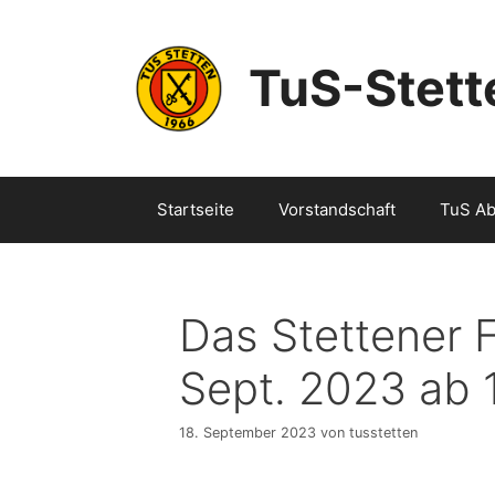
Zum
Inhalt
springen
TuS-Stet
Startseite
Vorstandschaft
TuS Ab
Das Stettener F
Sept. 2023 ab 
18. September 2023
von
tusstetten