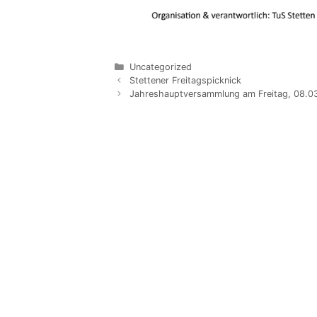
Kategorien
Uncategorized
Beitrags-
Stettener Freitagspicknick
Navigation
Jahreshauptversammlung am Freitag, 08.0