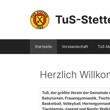
Zum
Inhalt
springen
TuS-Stet
Startseite
Vorstandschaft
TuS Ab
Herzlich Willk
TuS, der größte Verein der Gemeinde m
Babyturnen, Frauengymnastik, Tischten
Basketball, Volleyball, Herrengymnas
Tischtennis-Jugend und Nordic Walki