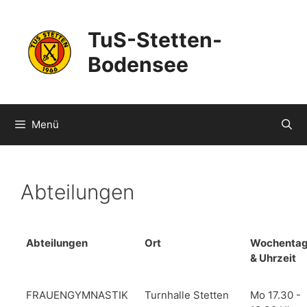
Zum
Inhalt
TuS-Stetten-
springen
Bodensee
Menü
Abteilungen
Abteilungen
Ort
Wochenta
& Uhrzeit
FRAUENGYMNASTIK
Turnhalle Stetten
Mo 17.30 -